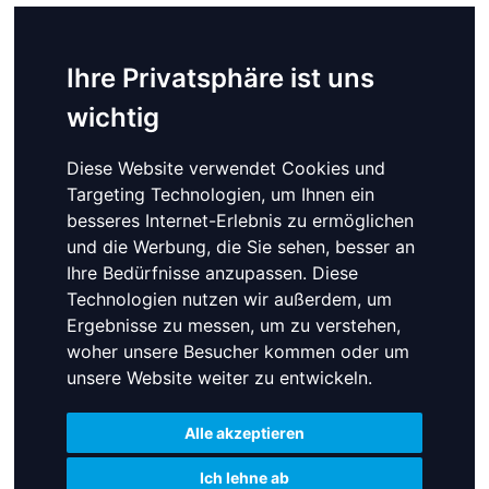
Ihre Privatsphäre ist uns
Ihre Privatsphäre ist uns
Ihre Privatsphäre ist uns
wichtig
wichtig
wichtig
Diese Website verwendet Cookies und
Diese Website verwendet Cookies und
Diese Website verwendet Cookies und
Targeting Technologien, um Ihnen ein
Targeting Technologien, um Ihnen ein
Targeting Technologien, um Ihnen ein
besseres Internet-Erlebnis zu ermöglichen
besseres Internet-Erlebnis zu ermöglichen
besseres Internet-Erlebnis zu ermöglichen
und die Werbung, die Sie sehen, besser an
und die Werbung, die Sie sehen, besser an
und die Werbung, die Sie sehen, besser an
Ihre Bedürfnisse anzupassen. Diese
Ihre Bedürfnisse anzupassen. Diese
Ihre Bedürfnisse anzupassen. Diese
Technologien nutzen wir außerdem, um
Technologien nutzen wir außerdem, um
Technologien nutzen wir außerdem, um
Ergebnisse zu messen, um zu verstehen,
Ergebnisse zu messen, um zu verstehen,
Ergebnisse zu messen, um zu verstehen,
woher unsere Besucher kommen oder um
woher unsere Besucher kommen oder um
woher unsere Besucher kommen oder um
unsere Website weiter zu entwickeln.
unsere Website weiter zu entwickeln.
unsere Website weiter zu entwickeln.
Alle akzeptieren
Alle akzeptieren
Alle akzeptieren
Ich lehne ab
Ich lehne ab
Ich lehne ab